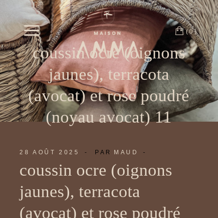
Passer
au
contenu
(0)
coussin ocre (oignons
jaunes), terracota
(avocat) et rose poudré
(noyau avocat) 11
28 AOÛT 2025
PAR
MAUD
coussin ocre (oignons
jaunes), terracota
(avocat) et rose poudré